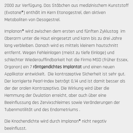
2000 zur Verfügung. Das Stäbchen aus medizinischem Kunststoff
(Evatane®) enthält im Kern Etonogestrel, den aktiven
Metaboliten von Desogestrel.
Implanon® wird zwischen dem ersten und fünften Zyklustag im
Oberarm unter die Haut eingesetzt und kann bis zu drei Jahre
lang verbleiben. Danach wird es mittels kleinem hautschnitt
entfernt. Wegen Fehleinlagen (meist zu tiefe Einlage) und
schlechter Wiederauffindbarkeit hat die Firma MSD (früher Essex,
Organon) ein 7
röntgendichtes Implantat
und einen neuen
Applikator entwi­ckelt. Die kontrazeptive Sicherheit ist sehr gut.
Der korrigierte Pearl-Index beträgt 0,14 und ist damit besser als
der der oralen Kontrazeptiva. Die Wirkung wird über die
Hemmung der Ovulation erreicht, aber auch über eine
Beeinflussung des Zervixschleimes sowie Veränderungen der
Tubenmotilität und des Endometriums .
Die Knochendichte wird durch Implanon® nicht negativ
beeinflusst.